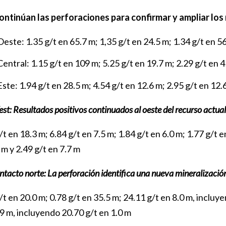
Continúan las perforaciones para confirmar y ampliar los 
este: 1.35 g/t en 65.7 m; 1,35 g/t en 24.5 m; 1.34 g/t en 56
entral: 1.15 g/t en 109 m; 5.25 g/t en 19.7 m; 2.29 g/t en 4
ste: 1.94 g/t en 28.5 m; 4.54 g/t en 12.6 m; 2.95 g/t en 12.
t: Resultados positivos continuados al oeste del recurso actua
/t en 18.3 m; 6.84 g/t en 7.5 m; 1.84 g/t en 6.0 m; 1.77 g/t e
 m y 2.49 g/t en 7.7 m
tacto norte: La perforación identifica una nueva mineralización a
/t en 20.0 m; 0.78 g/t en 35.5 m; 24.11 g/t en 8.0 m, incluye
9 m, incluyendo 20.70 g/t en 1.0 m