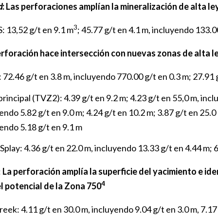
d
: Las perforaciones amplían la mineralización de alta l
3
: 13,52 g/t en 9.1 m
; 45.77 g/t en 4.1 m, incluyendo 133.00
perforación hace intersección con nuevas zonas de alta le
72.46 g/t en 3.8 m, incluyendo 770.00 g/t en 0.3 m; 27.91 g
rincipal (TVZ2): 4.39 g/t en 9.2 m; 4.23 g/t en 55,0 m, incl
endo 5.82 g/t en 9.0 m; 4.24 g/t en 10.2 m; 3.87 g/t en 25.0
endo 5.18 g/t en 9.1 m
Splay: 4.36 g/t en 22.0 m, incluyendo 13.33 g/t en 4.44 m; 6
:
La perforación amplía la superficie del yacimiento e ide
4
l potencial de la Zona 750
eek: 4.11 g/t en 30.0 m, incluyendo 9.04 g/t en 3.0 m, 7.17 