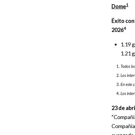
1
Dome
Éxito con
4
2026
1.19 g
1.21 g
Todos los
Los inter
En este 
Los inte
23 de abr
“Compañía
Compañía,