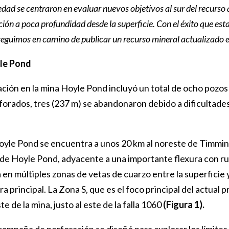
edad se centraron en evaluar nuevos objetivos al sur del recurso
ión a poca profundidad desde la superficie. Con el éxito que es
seguimos en camino de publicar un recurso mineral actualizado e
le Pond
ción en la mina Hoyle Pond incluyó un total de ocho pozos (
orados, tres (237 m) se abandonaron debido a dificultades
yle Pond se encuentra a unos 20 km al noreste de Timmins 
de Hoyle Pond, adyacente a una importante flexura con rumb
 en múltiples zonas de vetas de cuarzo entre la superficie
ura principal. La Zona S, que es el foco principal del actua
te de la mina, justo al este de la falla 1060
(Figura 1).