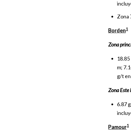
incluy
Zona 7
1
Borden
Zona princ
18.85 
m; 7.1
g/t en
Zona Este I
6.87 g
incluy
1
Pamour