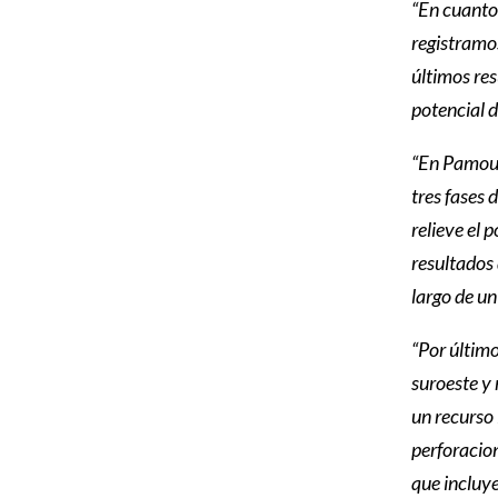
“En cuanto
registramos
últimos res
potencial d
“En Pamour,
tres fases 
relieve el
resultados 
largo de un
“Por últim
suroeste y
un recurso 
perforacio
que incluye