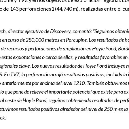
ome y TVZ y en los objetivos de exploración regional. Los 
 de 143 perforaciones1 (44,740 m), realizadas entre el cua
h, director ejecutivo de Discovery, comentó: “Seguimos obteni
n en curso de 280,000 metros en Porcupine. Los resultados de h
 de recursos y perforaciones de ampliación en Hoyle Pond, Bord
 estas explotaciones o cerca de ellas, y resultados favorables e
regionales clave. Los nuevos resultados de Hoyle Pond incluyen 
S. En TVZ, la perforación arrojó resultados positivos, incluida la
 anteriormente por encima del nivel 1210. También obtuvimos r
lo que pone de relieve el importante potencial que existe para 
al oeste de Hoyle Pond, seguimos obteniendo resultados de perfor
uvimos resultados positivos alrededor del nivel de 250 m en la 
ek.