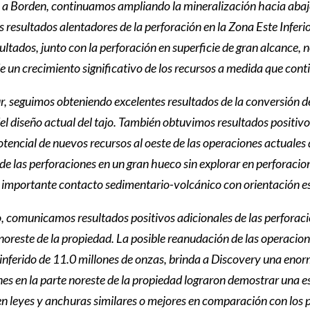
 a Borden, continuamos ampliando la mineralización hacia abajo 
 resultados alentadores de la perforación en la Zona Este Inferio
ultados, junto con la perforación en superficie de gran alcance, 
e un crecimiento significativo de los recursos a medida que cont
 seguimos obteniendo excelentes resultados de la conversión de 
del diseño actual del tajo. También obtuvimos resultados positiv
 potencial de nuevos recursos al oeste de las operaciones actua
de las perforaciones en un gran hueco sin explorar en perforacio
 importante contacto sedimentario-volcánico con orientación este-
o, comunicamos resultados positivos adicionales de las perforac
 noreste de la propiedad. La posible reanudación de las opera
inferido de 11.0 millones de onzas, brinda a Discovery una enor
nes en la parte noreste de la propiedad lograron demostrar una e
n leyes y anchuras similares o mejores en comparación con los p