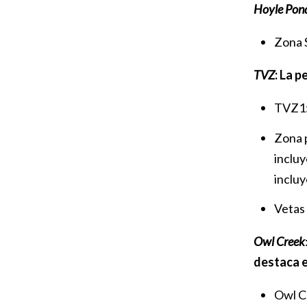
Hoyle Pon
Zona S
TVZ
: La 
TVZ1: 
Zona p
incluy
incluy
Vetas 
Owl Creek
destaca e
Owl Cr