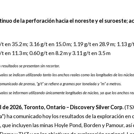
tinuo de la perforación hacia el noreste y el suroeste; a
/t en 35.2 m; 3.16 g/t en 15.0 m; 1.19 g/t en 28.9 m; 1.13 g/
/t en 11.3 m; 0.60 g/t en 8.2 m y 3.11 g/t en 3.5 m
 resultados se presentan sin recortar.
valos se indican utilizando tanto los anchos reales como las longitudes de los núcleo
comunicado de prensa, “g/t” se refiere a gramos por tonelada y “m” a metros.
rvalos se informan utilizando únicamente longitudes de núcleo, ya que los anchos r
il de 2026,
Toronto, Ontario – Discovery Silver Corp.
(TS
”) ha comunicado hoy los resultados de la exploración en 
 que incluyen las minas Hoyle Pond, Borden y Pamour, así 