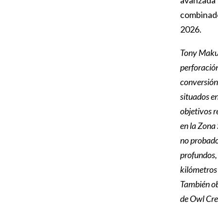
avanzada D
combinado
2026.
Tony Makuc
perforació
conversión
situados en
objetivos 
en la Zona 
no probado
profundos, 
kilómetros 
También obt
de Owl Cre