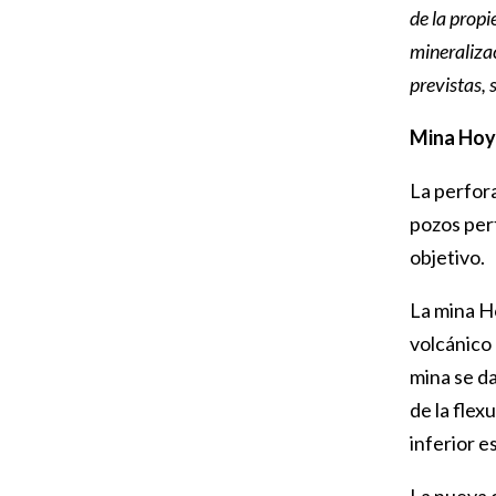
de la propi
mineralizac
previstas, 
Mina Hoy
La perfora
pozos perf
objetivo.
La mina Ho
volcánico 
mina se da
de la flex
inferior es