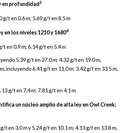
2
ey en profundidad
 g/t en 0.6 m; 5.69 g/t en 8.5 m
4
y en los niveles 1210 y 1680
/t en 0.9 m; 6.14 g/t en 5.4 m
uyendo 5.39 g/t en 27.0 m; 4.32 g/t en 19.0 m,
 m, incluyendo 6.41 g/t en 11.0 m; 3.42 g/t en 33.5 m,
.13 g/t en 7.4 m; 7.81 g/t en 4.1 m
ntifica un núcleo amplio de alta ley en Owl Creek;
g/t en 3.0 m y 5.24 g/t en 10.1 m; 4.13 g/t en 13.8 m,