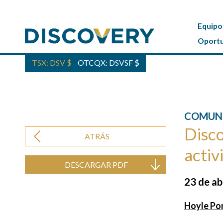
Equipo
Oportu
TSX: DSV
$
OTCQX: DSVSF
$
COMUNI
Disco
ATRÁS
activ
DESCARGAR PDF
23 de ab
Hoyle Po