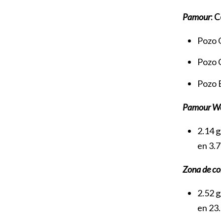
Pamour
: 
Pozo O
Pozo C
Pozo E
Pamour Wes
2.14 g
en 3.7
Zona de con
2.52 g
en 23.